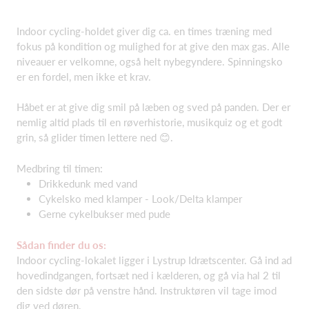
Indoor cycling-holdet giver dig ca. en times træning med
fokus på kondition og mulighed for at give den max gas. Alle
niveauer er velkomne, også helt nybegyndere. Spinningsko
er en fordel, men ikke et krav.
Håbet er at give dig smil på læben og sved på panden. Der er
nemlig altid plads til en røverhistorie, musikquiz og et godt
grin, så glider timen lettere ned 😊.
Medbring til timen:
Drikkedunk med vand
Cykelsko med klamper - Look/Delta klamper
Gerne cykelbukser med pude
Sådan finder du os:
Indoor cycling-lokalet ligger i Lystrup Idrætscenter. Gå ind ad
hovedindgangen, fortsæt ned i kælderen, og gå via hal 2 til
den sidste dør på venstre hånd. Instruktøren vil tage imod
dig ved døren.