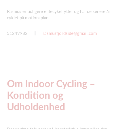
Rasmus er tidligere elitecykelrytter og har de senere år
cyklet på motionsplan.
51249982
rasmusfjordside@gmail.com
Om Indoor Cycling –
Kondition og
Udholdenhed
Denne time fokuserer på konstruktive intervaller, der