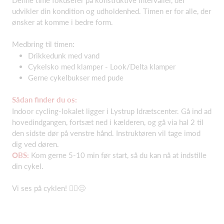
udvikler din kondition og udholdenhed. Timen er for alle, der
ønsker at komme i bedre form.
Medbring til timen:
Drikkedunk med vand
Cykelsko med klamper - Look/Delta klamper
Gerne cykelbukser med pude
Sådan finder du os:
Indoor cycling-lokalet ligger i Lystrup Idrætscenter. Gå ind ad
hovedindgangen, fortsæt ned i kælderen, og gå via hal 2 til
den sidste dør på venstre hånd. Instruktøren vil tage imod
dig ved døren.
OBS:
Kom gerne 5-10 min før start, så du kan nå at indstille
din cykel.
Vi ses på cyklen! 🚴‍♂️😊