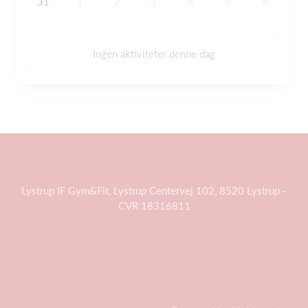
31
1
2
3
4
5
6
Ingen aktiviteter denne dag
Lystrup IF Gym&Fit, Lystrup Centervej 102, 8520 Lystrup -
CVR 18316811