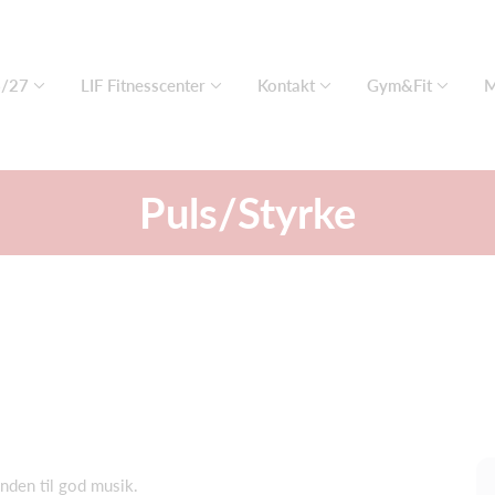
6/27
LIF Fitnesscenter
Kontakt
Gym&Fit
M
Puls/Styrke
anden til god musik.