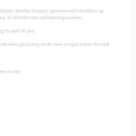
rbejder derefter kroppen igennem med elastikker og
p. Vi afslutter med udstrækningsøvelser.
 fra april til juni.
astiksalen på Lystrup skole, hvor vi også træner fra midt
akte os
her
.