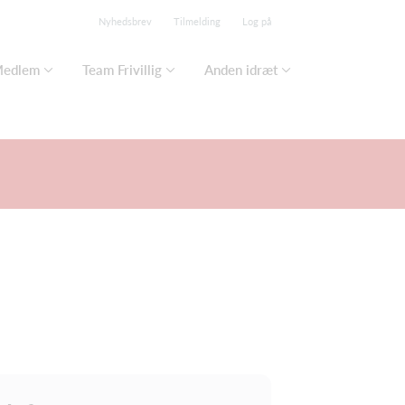
Nyhedsbrev
Tilmelding
Log på
edlem
Team Frivillig
Anden idræt