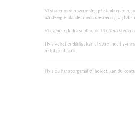
Vi starter med opvarmning på stepbænke og a
håndvægte blandet med coretræning og løb/ho
Vi træner ude fra september til efterårsferien og
Hvis vejret er dårligt kan vi være inde i gymn
oktober til april.
Hvis du har spørgsmål til holdet, kan du kont