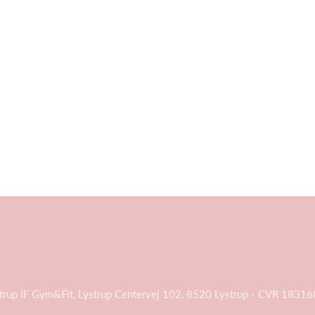
trup IF Gym&Fit, Lystrup Centervej 102, 8520 Lystrup - CVR 1831