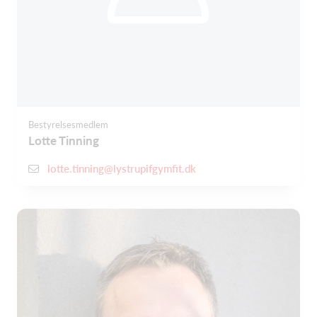
Bestyrelsesmedlem
Lotte Tinning
lotte.tinning@lystrupifgymfit.dk