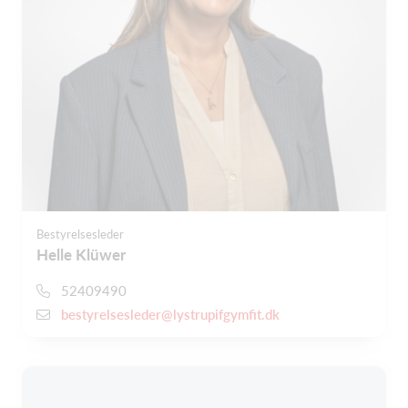
Bestyrelsesleder
Helle Klüwer
52409490
bestyrelsesleder@lystrupifgymfit.dk