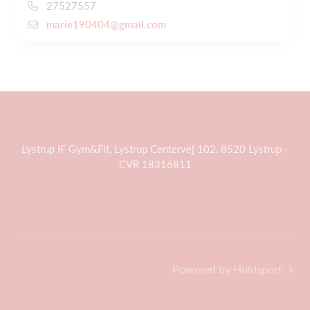
27527557
marie190404@gmail.com
Lystrup IF Gym&Fit, Lystrup Centervej 102, 8520 Lystrup -
CVR 18316811
Powered by Holdsport