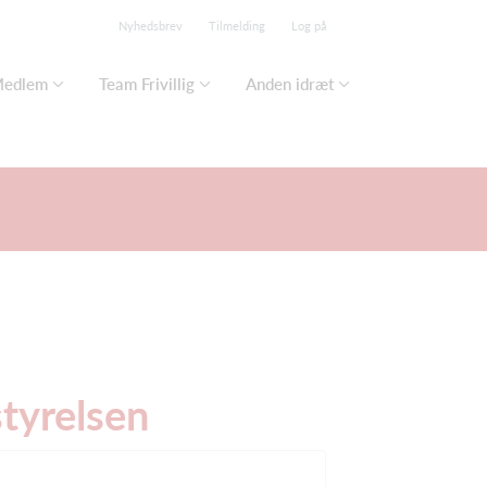
Nyhedsbrev
Tilmelding
Log på
edlem
Team Frivillig
Anden idræt
tyrelsen