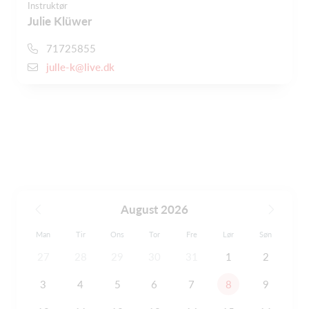
Instruktør
Julie Klüwer
71725855
julle-k@live.dk
August 2026
Man
Tir
Ons
Tor
Fre
Lør
Søn
27
28
29
30
31
1
2
3
4
5
6
7
8
9