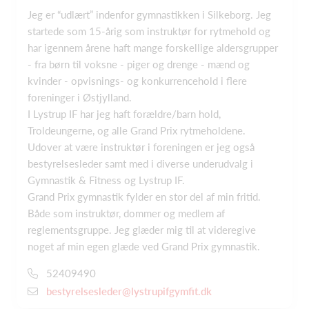
Jeg er “udlært” indenfor gymnastikken i Silkeborg. Jeg
startede som 15-årig som instruktør for rytmehold og
har igennem årene haft mange forskellige aldersgrupper
- fra børn til voksne - piger og drenge - mænd og
kvinder - opvisnings- og konkurrencehold i flere
foreninger i Østjylland.
I Lystrup IF har jeg haft forældre/barn hold,
Troldeungerne, og alle Grand Prix rytmeholdene.
Udover at være instruktør i foreningen er jeg også
bestyrelsesleder samt med i diverse underudvalg i
Gymnastik & Fitness og Lystrup IF.
Grand Prix gymnastik fylder en stor del af min fritid.
Både som instruktør, dommer og medlem af
reglementsgruppe. Jeg glæder mig til at videregive
noget af min egen glæde ved Grand Prix gymnastik.
52409490
bestyrelsesleder@lystrupifgymfit.dk