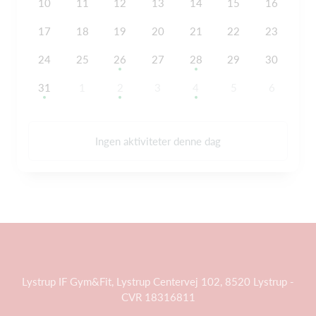
10
11
12
13
14
15
16
17
18
19
20
21
22
23
24
25
26
27
28
29
30
31
1
2
3
4
5
6
Ingen aktiviteter denne dag
Lystrup IF Gym&Fit, Lystrup Centervej 102, 8520 Lystrup -
CVR 18316811