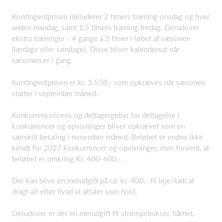
Kontingentprisen inkluderer 2 timers træning onsdag og hver
anden mandag, samt 1,5 timers træning fredag. Derudover
ekstra træninger - 4 gange á 3 timer i løbet af sæsonen
(lørdage eller søndage). Disse bliver kalendersat når
sæsonen er i gang.
Kontingentprisen er kr. 3.550,- som opkræves når sæsonen
starter i september måned.
Konkurrencelicens og deltagergebyr for deltagelse i
konkurrencer og opvisninger bliver opkrævet som en
særskilt betaling i november måned. Beløbet er endnu ikke
kendt for 2027 konkurrencer og opvisninger, men forvent, at
beløbet er omkring Kr. 400-600,-.
Der kan blive en merudgift på ca. kr. 400,- til leje/køb af
dragt alt efter hvad vi aftaler som hold.
Derudover er der en merudgift til strømpebukser, hårnet,