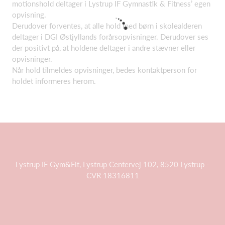
motionshold deltager i Lystrup IF Gymnastik & Fitness’ egen
opvisning.
Derudover forventes, at alle hold med børn i skolealderen
deltager i DGI Østjyllands forårsopvisninger. Derudover ses
der positivt på, at holdene deltager i andre stævner eller
opvisninger.
Når hold tilmeldes opvisninger, bedes kontaktperson for
holdet informeres herom.
Lystrup IF Gym&Fit, Lystrup Centervej 102, 8520 Lystrup -
CVR 18316811