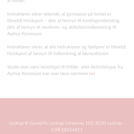
af holdet.
Instruktører sikrer løbende, at gymnaster på holdet er
tilmeldt Holdsport – dels af hensyn til kontingentbetaling,
dels af hensyn til medlems- og aktivitetsindberetning til
Aarhus Kommune.
Instruktører sikrer, at alle instruktører og hjælpere er tilmeldt
Holdsport af hensyn til indhentning af børneattester.
Skulle man være berettiget til Fritids- eller Aktivitetspas fra
Aarhus Kommune kan man læse nærmere
her
.
Lystrup IF Gym&Fit, Lystrup Centervej 102, 8520 Lystrup -
CVR 18316811