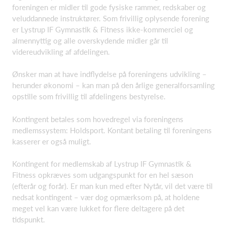
foreningen er midler til gode fysiske rammer, redskaber og
veluddannede instruktører. Som frivillig oplysende forening
er Lystrup IF Gymnastik & Fitness ikke-kommerciel og
almennyttig og alle overskydende midler går til
videreudvikling af afdelingen.
Ønsker man at have indflydelse på foreningens udvikling –
herunder økonomi – kan man på den årlige generalforsamling
opstille som frivillig til afdelingens bestyrelse.
Kontingent betales som hovedregel via foreningens
medlemssystem: Holdsport. Kontant betaling til foreningens
kasserer er også muligt.
Kontingent for medlemskab af Lystrup IF Gymnastik &
Fitness opkræves som udgangspunkt for en hel sæson
(efterår og forår). Er man kun med efter Nytår, vil det være til
nedsat kontingent – vær dog opmærksom på, at holdene
meget vel kan være lukket for flere deltagere på det
tidspunkt.