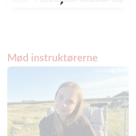
Lystrup Idrætscenter - Gymnastikhallen - Spring
Mød instruktørerne