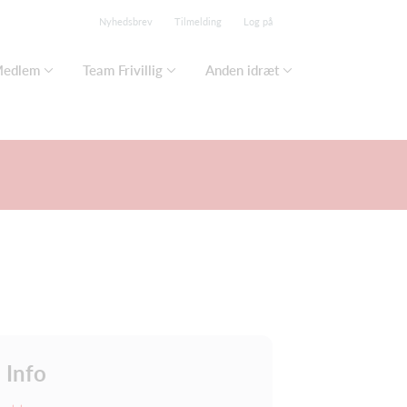
Nyhedsbrev
Tilmelding
Log på
edlem
Team Frivillig
Anden idræt
Info