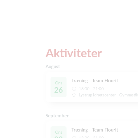
Aktiviteter
August
Træning - Team Flourit
Ons
26
18:00 - 21:00
Lystrup Idrætscenter - Gymnastikh
September
Træning - Team Flourit
Ons