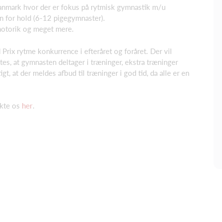
anmark hvor der er fokus på rytmisk gymnastik m/u
n for hold (6-12 pigegymnaster).
 motorik og meget mere.
Prix rytme konkurrence i efteråret og foråret. Der vil
tes, at gymnasten deltager i træninger, ekstra træninger
t, at der meldes afbud til træninger i god tid, da alle er en
akte os
her
.