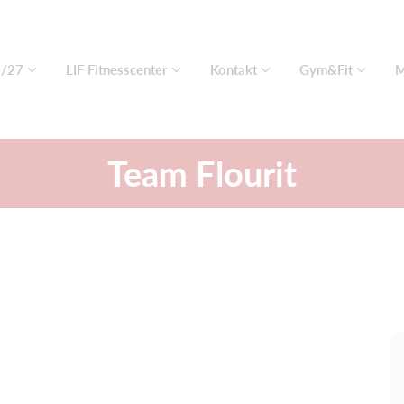
6/27
LIF Fitnesscenter
Kontakt
Gym&Fit
M
Team Flourit