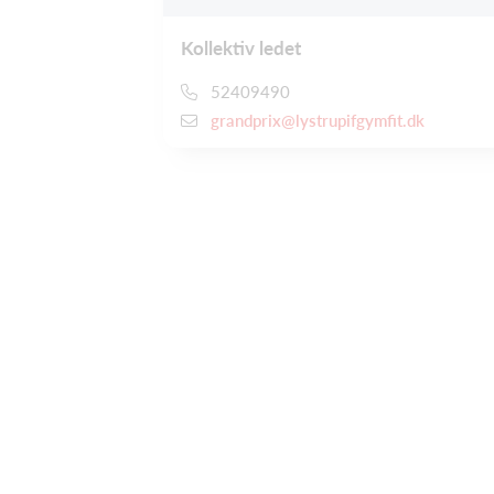
Kollektiv ledet
52409490
grandprix@lystrupifgymfit.dk