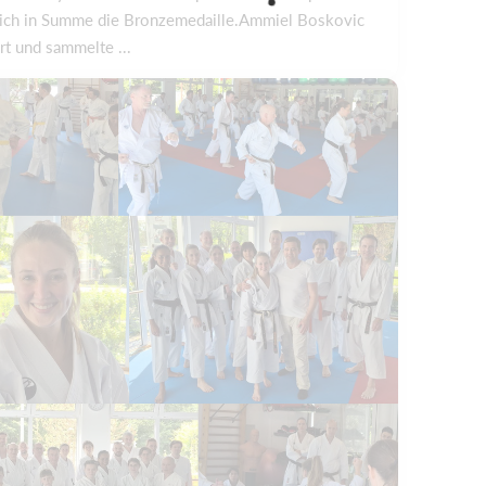
 sich in Summe die Bronzemedaille.Ammiel Boskovic
rt und sammelte ...