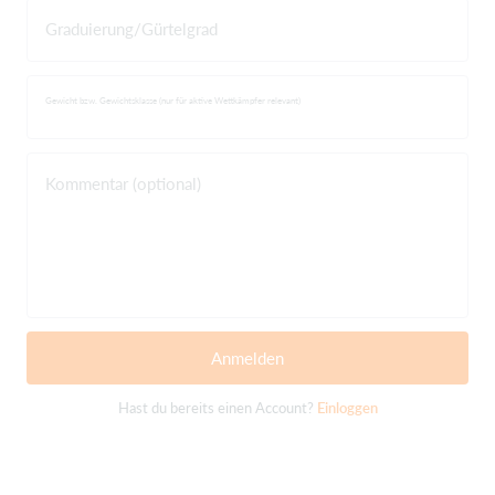
Graduierung/Gürtelgrad
Gewicht bzw. Gewichtsklasse (nur für aktive Wettkämpfer relevant)
Kommentar (optional)
Anmelden
Hast du bereits einen Account?
Einloggen