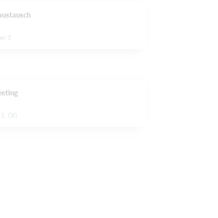
saustausch
er 3
eeting
 1. OG