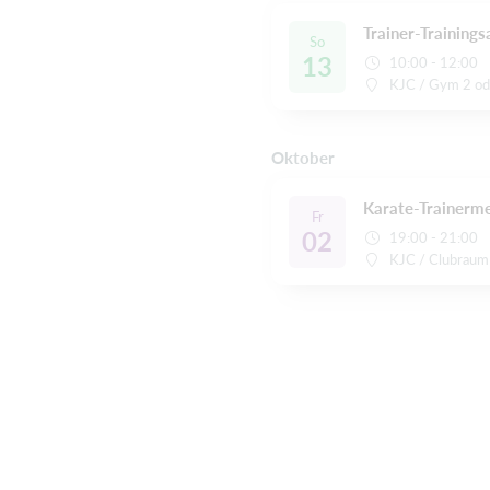
Trainer-Training
So
13
10:00 - 12:00
KJC / Gym 2 od
Oktober
Karate-Trainerm
Fr
02
19:00 - 21:00
KJC / Clubraum