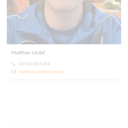
Matthias Lindel
017667055394
matthias.lindel@gmx.de