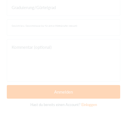
Graduierung/Gürtelgrad
Gewicht bzw. Gewichtsklasse (nur für aktive Wettkämpfer relevant)
Kommentar (optional)
Anmelden
Hast du bereits einen Account?
Einloggen