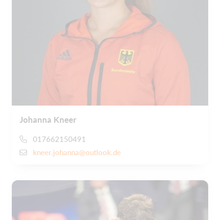
Johanna Kneer
017662150491
kneer.johanna@outlook.de