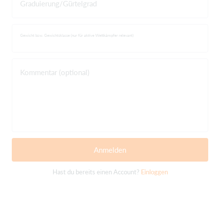
Graduierung/Gürtelgrad
Gewicht bzw. Gewichtsklasse (nur für aktive Wettkämpfer relevant)
Kommentar (optional)
Anmelden
Hast du bereits einen Account?
Einloggen