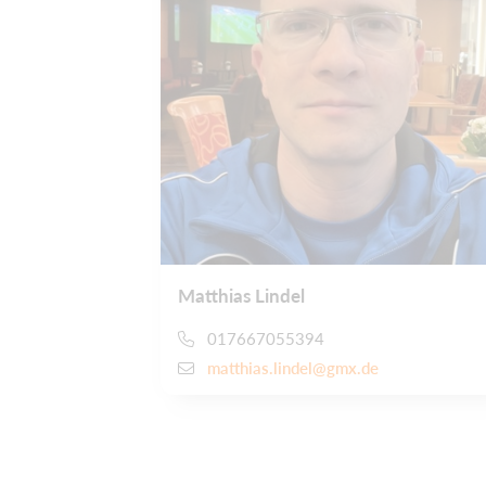
Matthias Lindel
017667055394
matthias.lindel@gmx.de