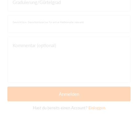
Graduierung/Gürtelgrad
Gewicht bzw. Gewichtsklasse (nur für aktive Wettkämpfer relevant)
Kommentar (optional)
Anmelden
Hast du bereits einen Account?
Einloggen