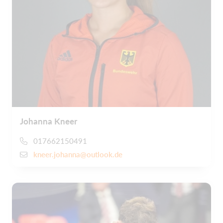
Johanna Kneer
017662150491
kneer.johanna@outlook.de