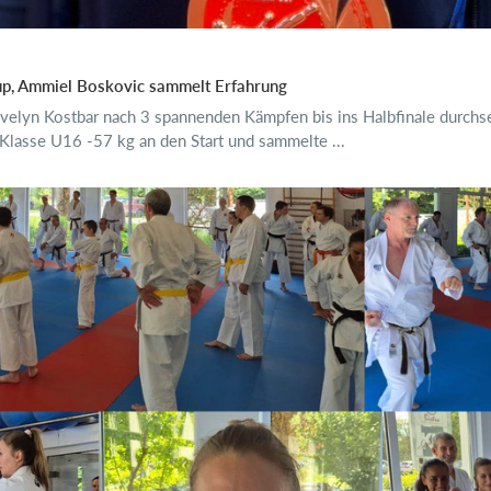
up, Ammiel Boskovic sammelt Erfahrung
velyn Kostbar nach 3 spannenden Kämpfen bis ins Halbfinale durchse
Klasse U16 -57 kg an den Start und sammelte ...