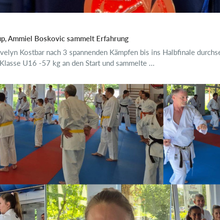
up, Ammiel Boskovic sammelt Erfahrung
velyn Kostbar nach 3 spannenden Kämpfen bis ins Halbfinale durchse
Klasse U16 -57 kg an den Start und sammelte ...