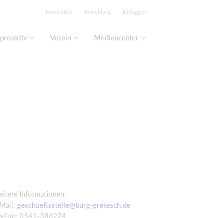
Newsletter
Anmeldung
Einloggen
proaktiv
Verein
Mediencenter
itere Informationen:
Mail:
geschaeftsstelle@burg-gretesch.de
lefon: 0541-386224