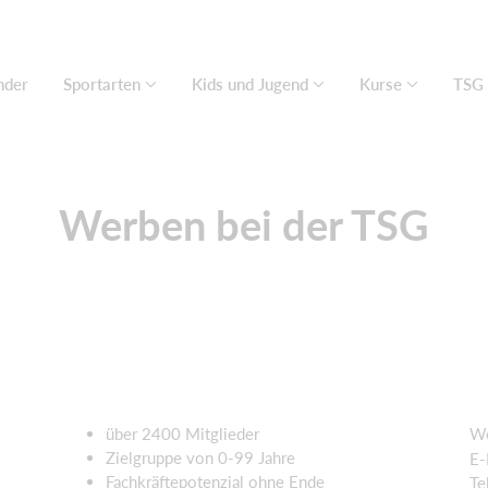
nder
Sportarten
Kids und Jugend
Kurse
TSG 
Werben bei der TSG
über 2400 Mitglieder
We
Zielgruppe von 0-99 Jahre
E-
Fachkräftepotenzial ohne Ende
Te