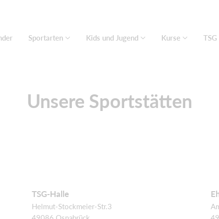
nder
Sportarten
Kids und Jugend
Kurse
TSG 
Unsere Sportstätten
TSG-Halle
Eh
Helmut-Stockmeier-Str.3
Am
49086 Osnabrück
49