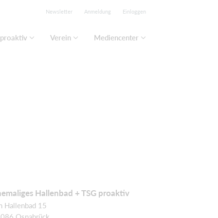
Newsletter
Anmeldung
Einloggen
proaktiv
Verein
Mediencenter
emaliges Hallenbad + TSG proaktiv
 Hallenbad 15
086 Osnabrück