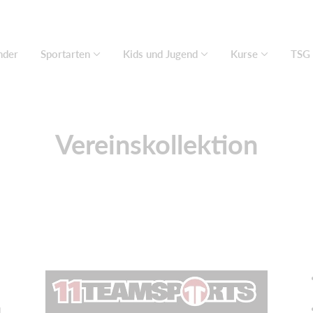
nder
Sportarten
Kids und Jugend
Kurse
TSG 
Vereinskollektion
u