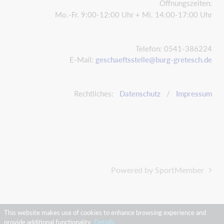
Öffnungszeiten:
Mo.-Fr. 9:00-12:00 Uhr + Mi. 14:00-17:00 Uhr
Telefon: 0541-386224
E-Mail:
geschaeftsstelle@burg-gretesch.de
Rechtliches:
Datenschutz
/
Impressum
Powered by SportMember
This website makes use of cookies to enhance browsing experience and
provide additional functionality.
Details