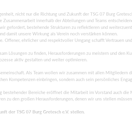
genheit, nicht nur die Richtung und Zukunft der TSG 07 Burg Gretesch
e Zusammenarbeit innerhalb der Abteilungen und Teams entscheiden
wir gefordert, bestehende Strukturen zu reflektieren und weiterzuen
und damit unsere Wirkung als Verein noch verstärken können.
e. Offener, ehrlicher und respektvoller Umgang schafft Vertrauen und 
am Lösungen zu finden, Herausforderungen zu meistern und den Kurs
zesse aktiv gestalten und weiter optimieren.
e Gemeinschaft. Als Team wollen wir zusammen mit allen Mitgliedern d
lichen Kompetenzen einbringen, sondern auch sein persönliches Engag
g bestehender Bereiche eröffnet die Mitarbeit im Vorstand auch di
ren zu den großen Herausforderungen, denen wir uns stellen müsse
unft der TSG 07 Burg Gretesch e.V. stellen.