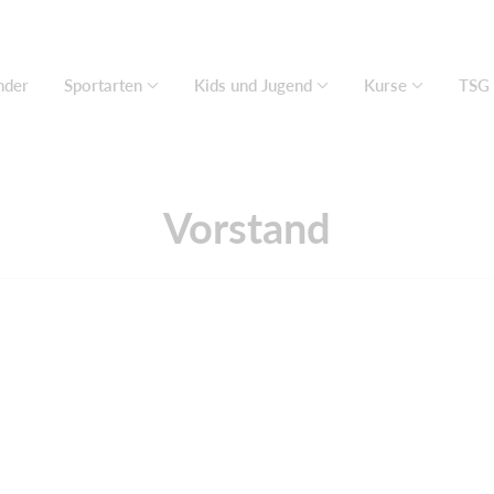
nder
Sportarten
Kids und Jugend
Kurse
TSG 
Vorstand