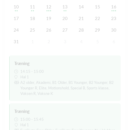
10
11
12
13
14
15
16
17
18
19
20
21
22
23
24
25
26
27
28
29
30
31
1
2
3
4
5
6
Træning
14:15 - 15:00
Hal 1
A2 older, Akademi, B1 Older, B1 Younger, B2 Younger, B2
Younger R, Elite, Motionshold, Special B, Sports klasse,
Voksen R, Voksne K
Træning
15:00 - 15:45
Hal 1