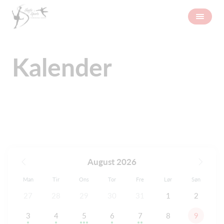
Kalender
August 2026
Man
Tir
Ons
Tor
Fre
Lør
Søn
27
28
29
30
31
1
2
3
4
5
6
7
8
9