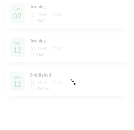
Træning
Søn
09
16:45 - 17:30
Hal 1
Træning
Ons
12
16:45 - 17:30
Hal 1
Smidighed
Ons
12
18:10 - 18:40
Off-ice