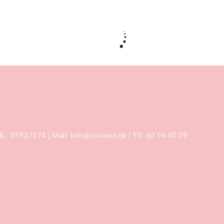
VR.: 35927174 | Mail:
info@sosnord.dk
| Tlf: 60 54 40 09