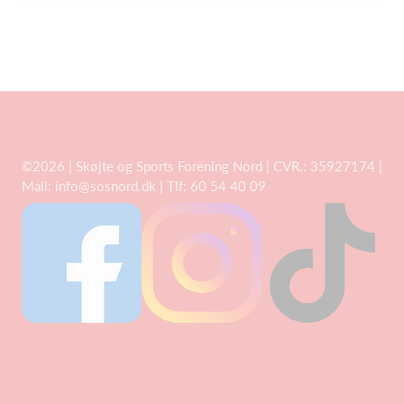
©2026 | Skøjte og Sports Forening Nord | CVR.: 35927174 |
Mail:
info@sosnord.dk
| Tlf: 60 54 40 09