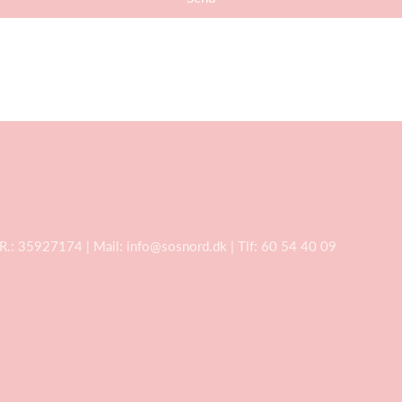
VR.: 35927174 | Mail:
info@sosnord.dk
| Tlf: 60 54 40 09