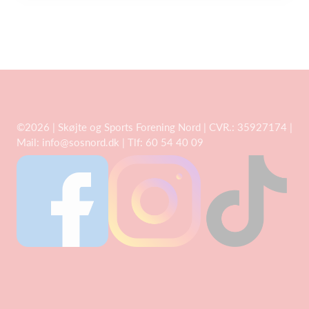
©2026 | Skøjte og Sports Forening Nord | CVR.: 35927174 |
Mail:
info@sosnord.dk
| Tlf: 60 54 40 09