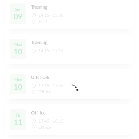
Træning
Søn
09
14:15 - 15:00
Hal 1
Træning
Man
10
16:15 - 17:15
Udstræk
Man
10
17:15 - 17:45
Off-ice
Off-ice
Tir
11
17:45 - 18:15
Off-ice