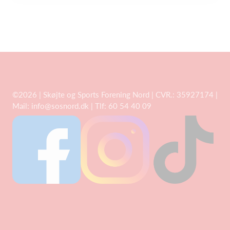
©2026 | Skøjte og Sports Forening Nord | CVR.: 35927174 |
Mail:
info@sosnord.dk
| Tlf: 60 54 40 09