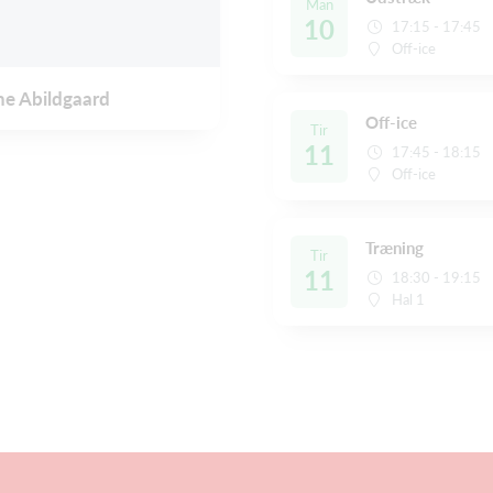
Man
10
17:15 - 17:45
Off-ice
ne Abildgaard
Off-ice
Tir
11
17:45 - 18:15
Off-ice
Træning
Tir
11
18:30 - 19:15
Hal 1