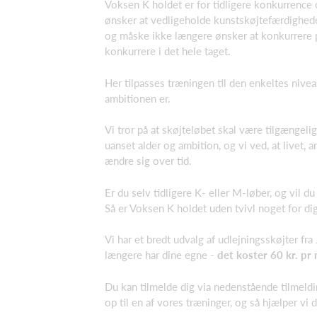
Voksen K holdet er for tidligere konkurrence
ønsker at vedligeholde kunstskøjtefærdighede
og måske ikke længere ønsker at konkurrere på
konkurrere i det hele taget.
Her tilpasses træningen til den enkeltes nive
ambitionen er.
Vi tror på at skøjteløbet skal være tilgængeligt
uanset alder og ambition, og vi ved, at livet,
ændre sig over tid.
Er du selv tidligere K- eller M-løber, og vil d
Så er Voksen K holdet uden tvivl noget for dig
Vi har et bredt udvalg af udlejningsskøjter fr
længere har dine egne -
det koster 60 kr. pr 
Du kan tilmelde dig via nedenstående tilmeldi
op til en af vores træninger, og så hjælper vi d