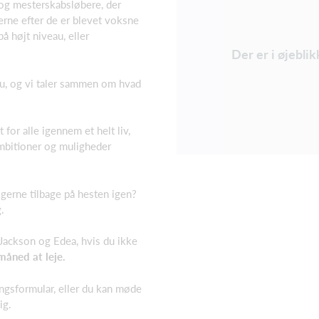
 og mesterskabsløbere, der
rne efter de er blevet voksne
 højt niveau, eller
Der er i øjeblik
au, og vi taler sammen om hvad
 for alle igennem et helt liv,
 ambitioner og muligheder
u gerne tilbage på hesten igen?
.
a Jackson og Edea, hvis du ikke
måned at leje.
ngsformular, eller du kan møde
ig.