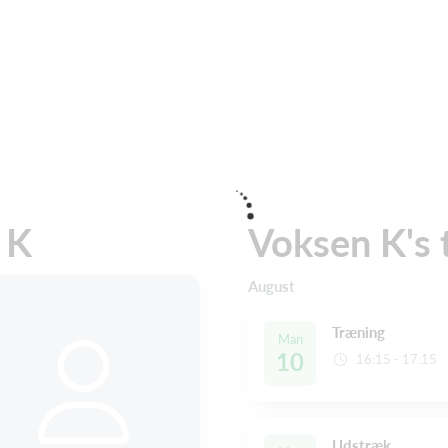
 K
Voksen K's 
August
Træning
Man
10
16:15 - 17:15
Udstræk