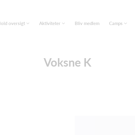
old oversigt
Aktiviteter
Bliv medlem
Camps
Voksne K