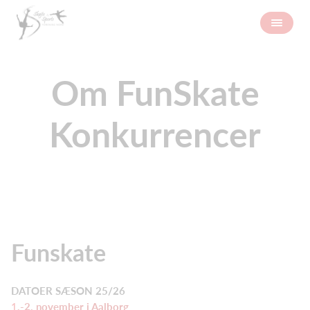
Om FunSkate
Konkurrencer
Funskate
DATOER SÆSON 25/26
1
.-2. november i Aalborg