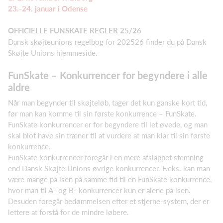
23.-24. januar i Odense
OFFICIELLE FUNSKATE REGLER 25/26
Dansk skøjteunions regelbog for 202526 finder du på Dansk
Skøjte Unions hjemmeside.
FunSkate – Konkurrencer for begyndere i alle
aldre
Når man begynder til skøjteløb, tager det kun ganske kort tid,
før man kan komme til sin første konkurrence – FunSkate.
FunSkate konkurrencer er for begyndere til let øvede, og man
skal blot have sin træner til at vurdere at man klar til sin første
konkurrence.
FunSkate konkurrencer foregår i en mere afslappet stemning
end Dansk Skøjte Unions øvrige konkurrencer. F.eks. kan man
være mange på isen på samme tid til en FunSkate konkurrence,
hvor man til A- og B- konkurrencer kun er alene på isen.
Desuden foregår bedømmelsen efter et stjerne-system, der er
lettere at forstå for de mindre løbere.