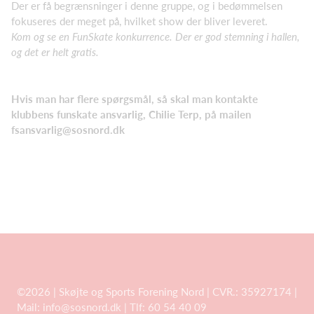
Der er få begrænsninger i denne gruppe, og i bedømmelsen
fokuseres der meget på, hvilket show der bliver leveret.
Kom og se en FunSkate konkurrence. Der er god stemning i hallen,
og det er helt gratis.
Hvis man har flere spørgsmål, så skal man kontakte
klubbens funskate ansvarlig, Chilie Terp, på mailen
fsansvarlig@sosnord.dk
©2026 | Skøjte og Sports Forening Nord | CVR.: 35927174 |
Mail:
info@sosnord.dk
| Tlf: 60 54 40 09