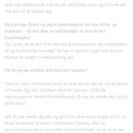
eller har skøjteskole. Her er der altid både unge og voksne der
står klar til at hjælpe dig.
Du kan leje flotte og ægte kunstskøjter for kun 60 kr. pr
måneder - så det ikke er nødvendigt at investere i
kunstskøjter.
Og synes du at det er for bøvlet at transportere din skøjtetaske
til og fra træning hverdag? Så har vi også et skab som du kan
lejefor en meget overkommelig pris.
Vil du gerne meldes ind med det samme?
Hvis du ikke ved hvilket hold du skal melde dig på, og du gerne
vil melde dig ind i klubben med det samme, så du får
oplysningerne direkte fra Holdsport, så kan du melde dig ind på
dette hold.
Når du har meldt dig ind, og givet os dine oplysninger, så vil du
blive kontaktet af vores Cheftræner Pamela, eller et
bestyrelsesmedlem, hvorefter I sammen finder ud af, hvad der