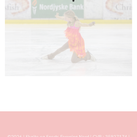
©2026 | Skøjte og Sports Forening Nord | CVR.: 35927174 |