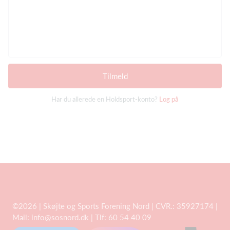
Tilmeld
Har du allerede en Holdsport-konto?
Log på
©2026 | Skøjte og Sports Forening Nord | CVR.: 35927174 |
Mail:
info@sosnord.dk
| Tlf: 60 54 40 09