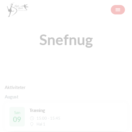
Snefnug
Aktiviteter
August
Træning
Søn
09
15:00 - 15:45
Hal 1