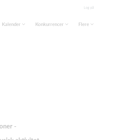
Log på
Kalender
Konkurrencer
Flere
oner -