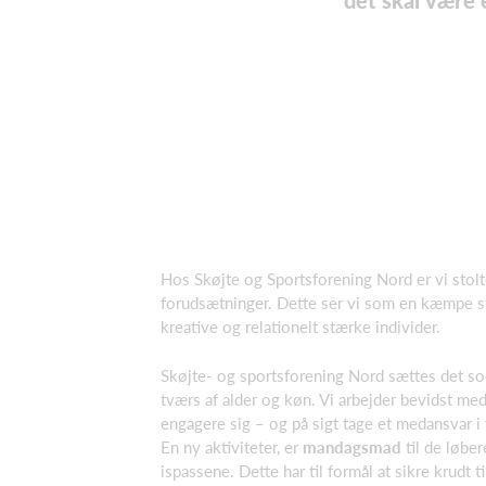
det skal være 
Hos Skøjte og Sportsforening Nord er vi stolte
forudsætninger. Dette ser vi som en kæmpe sty
kreative og relationelt stærke individer.
Skøjte- og sportsforening Nord sættes det so
tværs af alder og køn. Vi arbejder bevidst med
engagere sig – og på sigt tage et medansvar i
En ny aktiviteter, er
mandagsmad
til de løbe
ispassene. Dette har til formål at sikre krud