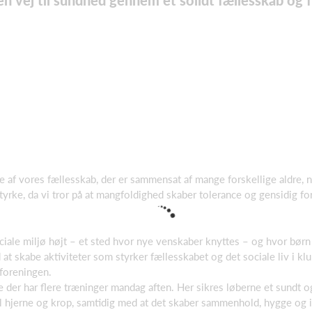
en vej til sundhed gennem et solidt fællesskab og fy
 af vores fællesskab, der er sammensat af mange forskellige aldre, nat
rke, da vi tror på at mangfoldighed skaber tolerance og gensidig for
ciale miljø højt – et sted hvor nye venskaber knyttes – og hvor bør
 at skabe aktiviteter som styrker fællesskabet og det sociale liv i kl
 foreningen.
re der har flere træninger mandag aften. Her sikres løberne et sundt
t til hjerne og krop, samtidig med at det skaber sammenhold, hygge og