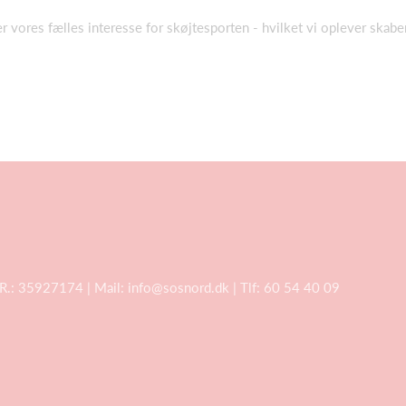
r vores fælles interesse for skøjtesporten - hvilket vi oplever skab
VR.: 35927174 | Mail:
info@sosnord.dk
| Tlf: 60 54 40 09