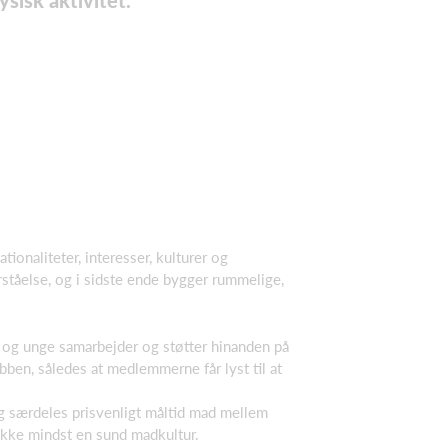
sisk aktivitet.
ionaliteter, interesser, kulturer og
ståelse, og i sidste ende bygger rummelige,
n og unge samarbejder og støtter hinanden på
ubben, således at medlemmerne får lyst til at
 og særdeles prisvenligt måltid mad mellem
 ikke mindst en sund madkultur.