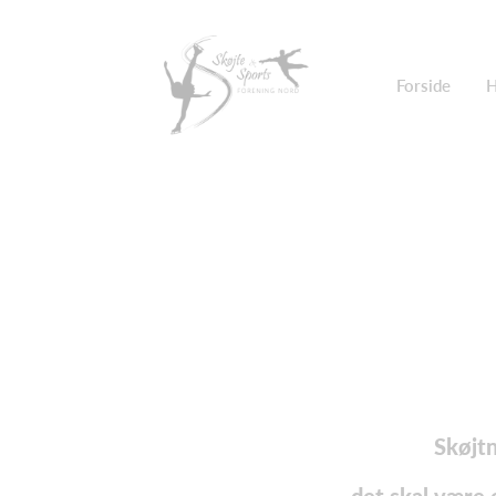
Forside
H
Skøjt