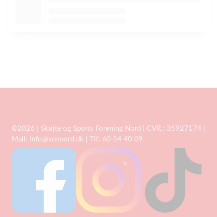
©2026 | Skøjte og Sports Forening Nord | CVR.: 35927174 |
Mail:
info@sosnord.dk
| Tlf: 60 54 40 09