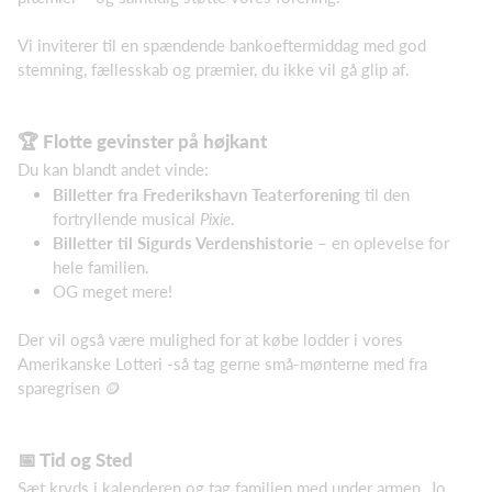
Vi inviterer til en spændende bankoeftermiddag med god
stemning, fællesskab og præmier, du ikke vil gå glip af.
🏆 Flotte gevinster på højkant
Du kan blandt andet vinde:
Billetter fra Frederikshavn Teaterforening
til den
fortryllende musical
Pixie
.
Billetter til Sigurds Verdenshistorie
– en oplevelse for
hele familien.
OG meget mere!
Der vil også være mulighed for at købe lodder i vores
Amerikanske Lotteri -så tag gerne små-mønterne med fra
sparegrisen 🪙
📅 Tid og Sted
Sæt kryds i kalenderen og tag familien med under armen. Jo