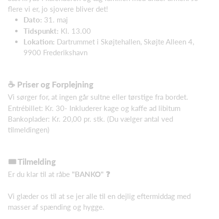
flere vi er, jo sjovere bliver det!
Dato:
31. maj
Tidspunkt:
Kl. 13.00
Lokation:
Dartrummet i Skøjtehallen, Skøjte Alleen 4,
9900 Frederikshavn
☕ Priser og Forplejning
Vi sørger for, at ingen går sultne eller tørstige fra bordet.
Entrébillet: Kr. 30- Inkluderer kage og kaffe ad libitum
Bankoplader: Kr. 20,00 pr. stk. (Du vælger antal ved
tilmeldingen)
🎟️ Tilmelding
Er du klar til at råbe
"BANKO" ❓
Vi glæder os til at se jer alle til en dejlig eftermiddag med
masser af spænding og hygge.