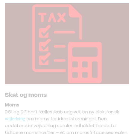
Skat og moms
Moms
DGI og DIF har i fællesskab udgivet en ny elektronisk
om moms for idrætsforeninger. Den
vejledning
opdaterede vejledning samler indholdet fra de to
tidligere momshæfter – ét om momsfritagelsesreglen,