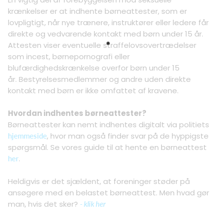
krænkelser er at indhente børneattester, som er
lovpligtigt, når nye trænere, instruktører eller ledere får
direkte og vedvarende kontakt med børn under 15 år.
Attesten viser eventuelle straffelovsovertrædelser
som incest, børnepornografi eller
blufærdighedskrænkelse overfor børn under 15
år. Bestyrelsesmedlemmer og andre uden direkte
kontakt med børn er ikke omfattet af kravene.
Hvordan indhentes børneattester?
Børneattester kan nemt indhentes digitalt via politiets
, hvor man også finder svar på de hyppigste
hjemmeside
spørgsmål. Se vores guide til at hente en børneattest
.
her
Heldigvis er det sjældent, at foreninger støder på
ansøgere med en belastet børneattest. Men hvad gør
man, hvis det sker?
- klik her