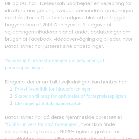
DIF og DGI har i fællesskab udarbejdet en vejledning for
idrætsforeninger om, hvordan persondataforordningen
skal håndteres. Den første udgave blev offentliggjort i
begyndelsen af 2018. Den nyeste, 3. udgave af
vejledningen inkluderer blandt andet opdateringer om
brugen af Facebook, videoovervågning og billeder, hvor
Datatilsynet har justeret sine anbefalinger.
Vejledning til idrætsforeninger om behandling af
personoplysninger.
Bilagene, der er omtalt i vejledningen kan hentes her:
Privatlivspolitik for idrætsforeninger
Skabelon til brug for opfyldelse af fortegnelsespligten
Eksempel på databehandleraftale
Datatilsynet har på deres hjemmeside oprettet et
, hvor I kan finde
"GDPR-univers for små foreninger"
vejledning om, hvordan GDPR-reglerne gælder for
rugbyklubber, frivillige eller personer, der er tilknyttet en