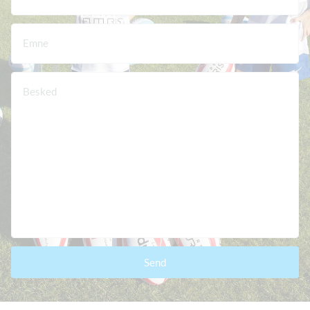
Emne
Besked
Send