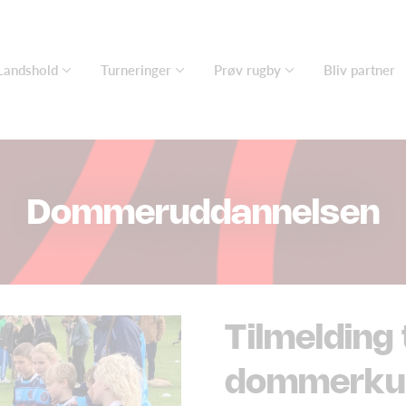
Landshold
Turneringer
Prøv rugby
Bliv partner
Dommeruddannelsen
Tilmelding t
dommerku