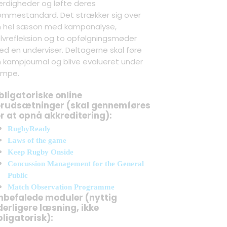
rdigheder og løfte deres
mmestandard. Det strækker sig over
 hel sæson med kampanalyse,
lvrefleksion og to opfølgningsmøder
d en underviser. Deltagerne skal føre
 kampjournal og blive evalueret under
ampe.
bligatoriske online
orudsætninger (skal gennemføres
or at opnå akkreditering):
RugbyReady
Laws of the game
Keep Rugby Onside
Concussion Management for the General
Public
Match Observation Programme
nbefalede moduler (nyttig
derligere læsning, ikke
bligatorisk):