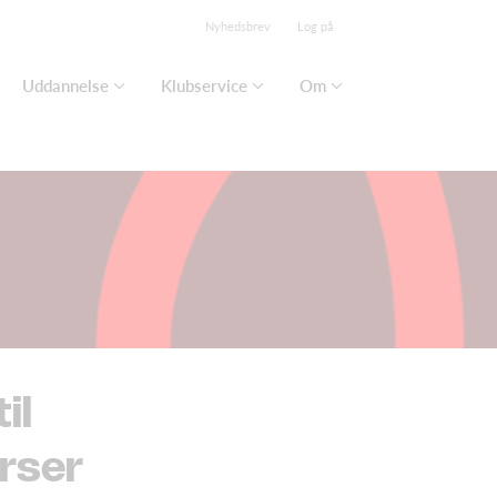
Nyhedsbrev
Log på
Uddannelse
Klubservice
Om
il
rser