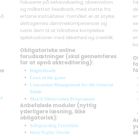
fokuserer på selvevaluering, observation
fæ
og målrettet feedback, med støtte fra
dø
på
erfarne instruktører. Formålet er at styrke
en
deltagernes dømmekompetencer og
se
ruste dem til at håndtere komplekse
me
spilsituationer med sikkerhed og overblik.
en
k
Obligatoriske online
forudsætninger (skal gennemføres
O
for at opnå akkreditering):
f
f
es
RugbyReady
Laws of the game
Concussion Management for the General
Public
al
Match Observation Programme
Anbefalede moduler (nyttig
yderligere læsning, ikke
obligatorisk):
A
Safeguarding Essentials
y
o
Keep Rugby Onside