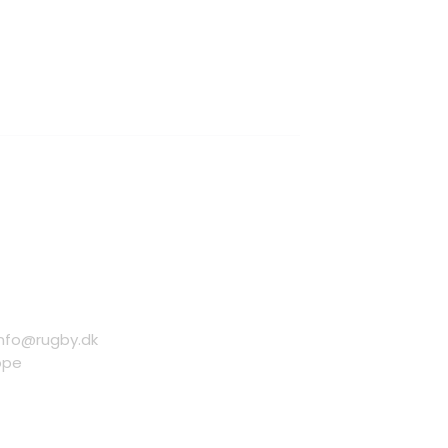
info@rugby.dk
ope