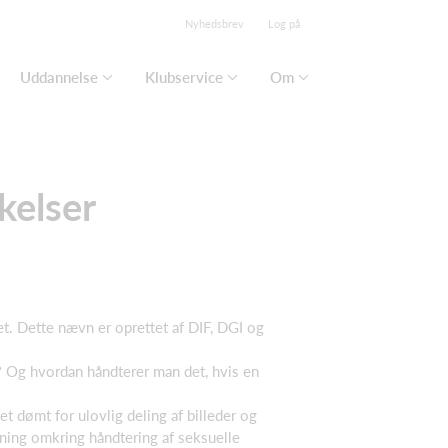
Nyhedsbrev
Log på
Uddannelse
Klubservice
Om
kelser
t. Dette nævn er oprettet af DIF, DGI og
å? Og hvordan håndterer man det, hvis en
et dømt for ulovlig deling af billeder og
ning omkring håndtering af seksuelle