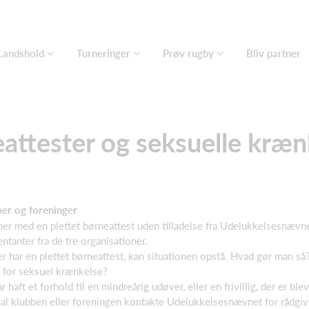
Landshold
Turneringer
Prøv rugby
Bliv partner
attester og seksuelle kræn
ber og foreninger
er med en plettet børneattest uden tilladelse fra Udelukkelsesnævne
tanter fra de tre organisationer.
er har en plettet børneattest, kan situationen opstå. Hvad gør man s
m for seksuel krænkelse?
aft et forhold til en mindreårig udøver, eller en frivillig, der er blev
skal klubben eller foreningen kontakte Udelukkelsesnævnet for rådgiv