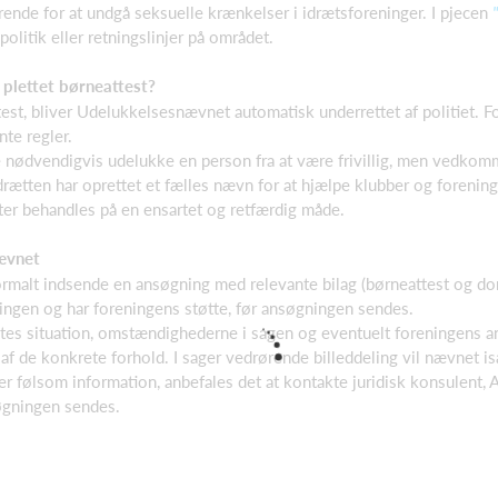
ende for at undgå seksuelle krænkelser i idrætsforeninger. I pjecen
politik eller retningslinjer på området.
plettet børneattest?
st, bliver Udelukkelsesnævnet automatisk underrettet af politiet. Fo
te regler.
kke nødvendigvis udelukke en person fra at være frivillig, men vedkom
drætten har oprettet et fælles nævn for at hjælpe klubber og forenin
ter behandles på en ensartet og retfærdig måde.
ævnet
ormalt indsende en ansøgning med relevante bilag (børneattest og do
ningen og har foreningens støtte, før ansøgningen sendes.
s situation, omstændighederne i sagen og eventuelt foreningens anb
ig af de konkrete forhold. I sager vedrørende billeddeling vil nævnet 
 følsom information, anbefales det at kontakte juridisk konsulent
søgningen sendes.