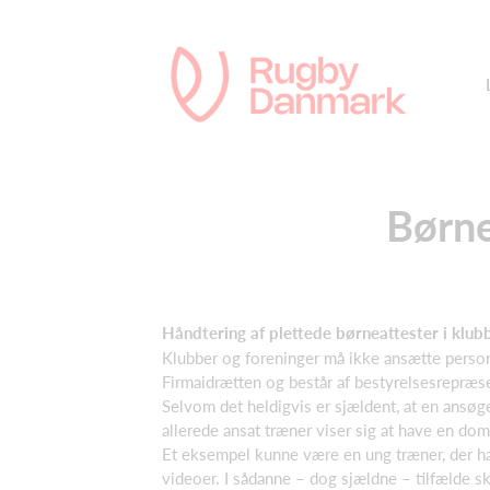
Børne
Håndtering af plettede børneattester i klub
Klubber og foreninger må ikke ansætte person
Firmaidrætten og består af bestyrelsesrepræsen
Selvom det heldigvis er sjældent, at en ansøg
allerede ansat træner viser sig at have en do
Et eksempel kunne være en ung træner, der har h
videoer. I sådanne – dog sjældne – tilfælde 