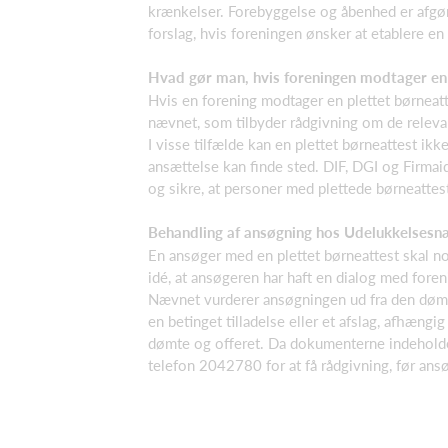
krænkelser. Forebyggelse og åbenhed er afgør
forslag, hvis foreningen ønsker at etablere en 
Hvad gør man, hvis foreningen modtager en 
Hvis en forening modtager en plettet børneatte
nævnet, som tilbyder rådgivning om de relevan
I visse tilfælde kan en plettet børneattest i
ansættelse kan finde sted. DIF, DGI og Firmai
og sikre, at personer med plettede børneattes
Behandling af ansøgning hos Udelukkelsesn
En ansøger med en plettet børneattest skal n
idé, at ansøgeren har haft en dialog med fore
Nævnet vurderer ansøgningen ud fra den dømte
en betinget tilladelse eller et afslag, afhæng
dømte og offeret. Da dokumenterne indeholder
telefon 2042780 for at få rådgivning, før an