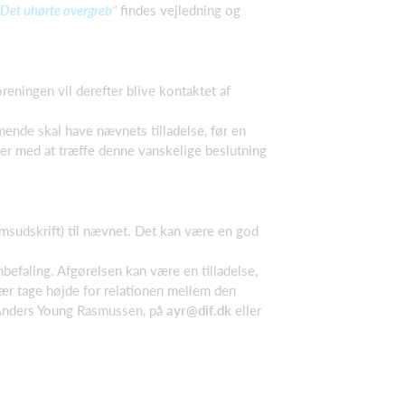
"Det uhørte overgreb"
findes vejledning og
reningen vil derefter blive kontaktet af
mende skal have nævnets tilladelse, før en
ger med at træffe denne vanskelige beslutning
msudskrift) til nævnet. Det kan være en god
efaling. Afgørelsen kan være en tilladelse,
især tage højde for relationen mellem den
, Anders Young Rasmussen, på
ayr@dif.dk
eller