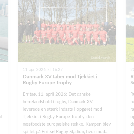
11. apr. 2026, kl. 16.27
20
Danmark XV taber mod Tjekkiet i
R
Rugby Europe Trophy
S
Erritsø, 11. april 2026: Det danske
R
herrelandshold i rugby, Danmark XV,
h
leverede en stærk indsats i opgøret mod
r
af
Tjekkiet i Rugby Europe Trophy, den
o
næstbedste europæiske række. Kampen blev
d
spillet på Erritsø Rugby Stadion, hvor mod...
gi