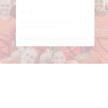
Et opslag delt af Rugby Danmark Sevens Women (@danmarksevenskvinder)