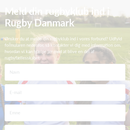
Meld din rugbyklub ind i
Rugby Danmark
Ønsker du at melde din rugbyklub ind i vores forbund? Udfyld
formularen nedenfor, så kontakter vi dig med information om,
hvordan vi kan hjælpe jer med at blive en del af
rugbyfællesskabet.
Navn
E-mail
Emne