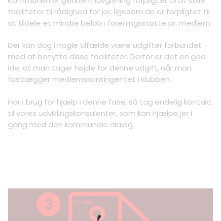
Kommunen er gennem lovgivning forpligtet til at stille
faciliteter til rådighed for jer, ligesom de er forpligtet til
at tildele et mindre beløb i foreningsstøtte pr. medlem.
Der kan dog i nogle tilfælde være udgifter forbundet
med at benytte disse faciliteter. Derfor er det en god
ide, at man tager højde for denne udgift, når man
fastlægger medlemskontingentet i klubben.
Har i brug for hjælp i denne fase, så tag endelig kontakt
til vores udviklingskonsulenter, som kan hjælpe jer i
gang med den kommunale dialog.