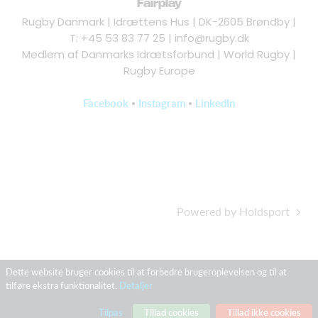
Fairplay
Rugby Danmark | Idrættens Hus | DK-2605 Brøndby |
T: +45 53 83 77 25 |
info@rugby.dk
Medlem af Danmarks Idrætsforbund | World Rugby |
Rugby Europe
•
•
Facebook
Instagram
LinkedIn
Powered by Holdsport
Dette website bruger cookies til at forbedre brugeroplevelsen og til at
tilføre ekstra funktionalitet.
Detaljer
Tilpas
Tillad cookies
Tillad ikke cookies