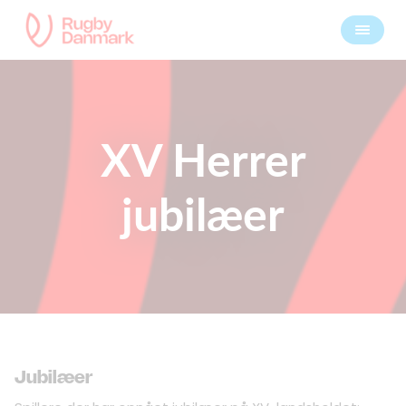
XV Herrer
jubilæer
Jubilæer