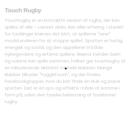
Touch Rugby
Touchrugby er en kontaktfri version af rugby, der kan
spilles af alle – uanset alder, køn eller erfaring. I stedet
for tacklinger kræves det blot, at spillerne "rører"
modstanderen for at stoppe spillet. Sporten er hurtig,
energisk og social, og den appellerer til både
nybegyndere og erfarne spillere. Mænd, kvinder, børn
og voksne kan spille sammen, hvilket gør touchrugby til
en inkluderende aktivitet for hele klubben. Mange
klubber tilbyder "hyggetouch", og der findes
Facebookgrupper, hvor du kan finde en klub og prøve
sporten. Det er en sjov og effektiv måde at komme i
form på, uden den fysiske belastning af traditionel
rugby.