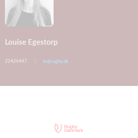
Louise Egestorp
22426447
le@rugby.dk