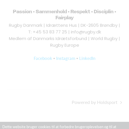
Passion • Sammenhold • Respekt • Disciplin •
Fairplay
Rugby Danmark | Idrættens Hus | DK-2605 Brøndby |
T: +45 53 83 77 25 |
info@rugby.dk
Medlem af Danmarks Idrætsforbund | World Rugby |
Rugby Europe
•
•
Facebook
Instagram
LinkedIn
Powered by Holdsport
Dette website bruger cookies til at forbedre brugeroplevelsen og til at