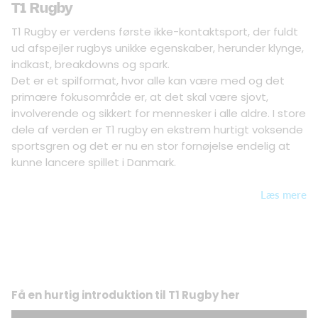
T1 Rugby
T1 Rugby er verdens første ikke-kontaktsport, der fuldt
ud afspejler rugbys unikke egenskaber, herunder klynge,
indkast, breakdowns og spark.
Det er et spilformat, hvor alle kan være med og det
primære fokusområde er, at det skal være sjovt,
involverende og sikkert for mennesker i alle aldre. I store
dele af verden er T1 rugby en ekstrem hurtigt voksende
sportsgren og det er nu en stor fornøjelse endelig at
kunne lancere spillet i Danmark.
Læs mere
Få en hurtig introduktion til T1 Rugby her