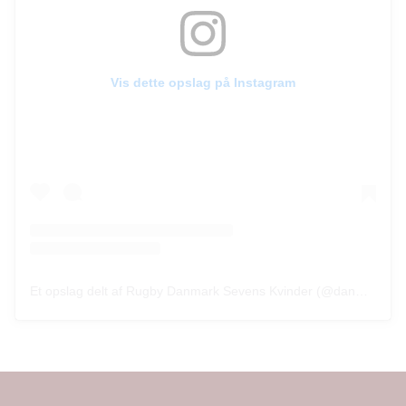
Vis dette opslag på Instagram
Et opslag delt af Rugby Danmark Sevens Kvinder (@danmarksevenskvinder)