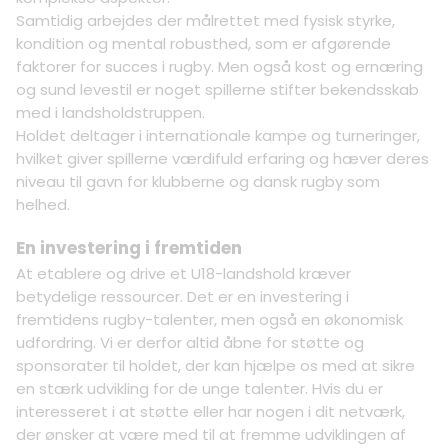
Samtidig arbejdes der målrettet med fysisk styrke,
kondition og mental robusthed, som er afgørende
faktorer for succes i rugby. Men også kost og ernæring
og sund levestil er noget spillerne stifter bekendsskab
med i landsholdstruppen.
Holdet deltager i internationale kampe og turneringer,
hvilket giver spillerne værdifuld erfaring og hæver deres
niveau til gavn for klubberne og dansk rugby som
helhed.
En investering i fremtiden
At etablere og drive et U18-landshold kræver
betydelige ressourcer. Det er en investering i
fremtidens rugby-talenter, men også en økonomisk
udfordring. Vi er derfor altid åbne for støtte og
sponsorater til holdet, der kan hjælpe os med at sikre
en stærk udvikling for de unge talenter. Hvis du er
interesseret i at støtte eller har nogen i dit netværk,
der ønsker at være med til at fremme udviklingen af