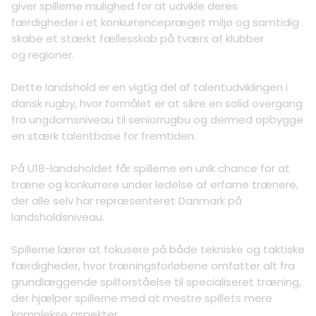
giver spillerne mulighed for at udvikle deres
færdigheder i et konkurrencepræget miljø og samtidig
skabe et stærkt fællesskab på tværs af klubber
og regioner.
Dette landshold er en vigtig del af talentudviklingen i
dansk rugby, hvor formålet er at sikre en solid overgang
fra ungdomsniveau til seniorrugbu og dermed opbygge
en stærk talentbase for fremtiden.
På U18-landsholdet får spillerne en unik chance for at
træne og konkurrere under ledelse af erfarne trænere,
der alle selv har repræsenteret Danmark på
landsholdsniveau.
Spillerne lærer at fokusere på både tekniske og taktiske
færdigheder, hvor træningsforløbene omfatter alt fra
grundlæggende spilforståelse til specialiseret træning,
der hjælper spillerne med at mestre spillets mere
komplekse aspekter.